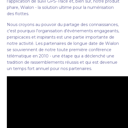
l'application de suivi GPS-Trace et, bien sûr, notre produit
phare, Wialon - la solution ultime pour la numérisation
des flottes.
Nous croyons au pouvoir du partage des connaissances,
c'est pourquoi l'organisation d'événements engageants,
perspicaces et inspirants est une partie importante de
notre activité. Les partenaires de longue date de Wialon
se souviennent de notre toute première conférence
télématique en 2010 - une étape qui a déclenché une
tradition de rassemblements réussis et qui est devenue
un temps fort annuel pour nos partenaires.