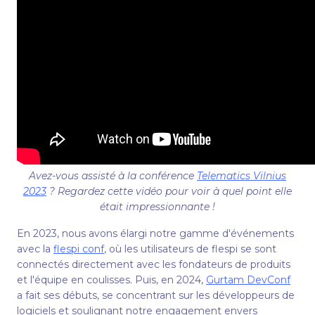
Avez-vous assisté à la conférence
Telematics Vilnius
2023
? Regardez cette vidéo pour voir à quel point elle
était impressionnante !
En 2023, nous avons élargi notre gamme d'événements
avec la
flespi conf
, où les utilisateurs de flespi se sont
connectés directement avec les fondateurs de produits
et l'équipe en coulisses. Puis, en 2024,
Gurtam DevConf
a fait ses débuts, se concentrant sur les développeurs de
logiciels et soulignant notre engagement envers