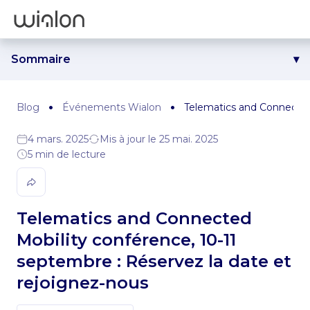
Sommaire
Raison n° 1. Les meilleures innovations de Gurtam et de la
télématique
Blog
Événements Wialon
Telematics and Connected 
Raison n° 2. Un contenu pratique et adapté à vos besoins
Raison n° 3. Une communauté idéale pour échanger et se
4 mars. 2025
Mis à jour le 25 mai. 2025
connecter
5 min de lecture
En résumé : Réservez la date !
Telematics and Connected
Mobility conférence, 10-11
septembre : Réservez la date et
rejoignez-nous