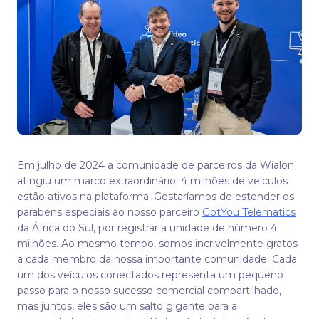
Em julho de 2024 a comunidade de parceiros da Wialon
atingiu um marco extraordinário: 4 milhões de veículos
estão ativos na plataforma. Gostaríamos de estender os
parabéns especiais ao nosso parceiro
GotYou Telematics
da África do Sul, por registrar a unidade de número 4
milhões. Ao mesmo tempo, somos incrivelmente gratos
a cada membro da nossa importante comunidade. Cada
um dos veículos conectados representa um pequeno
passo para o nosso sucesso comercial compartilhado,
mas juntos, eles são um salto gigante para a