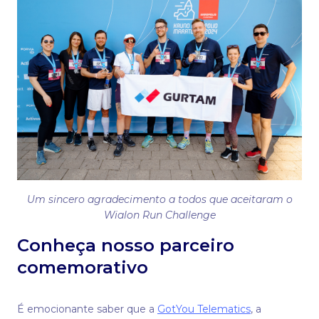
Um sincero agradecimento a todos que aceitaram o
Wialon Run Challenge
Conheça nosso parceiro
comemorativo
É emocionante saber que a
GotYou Telematics
, a