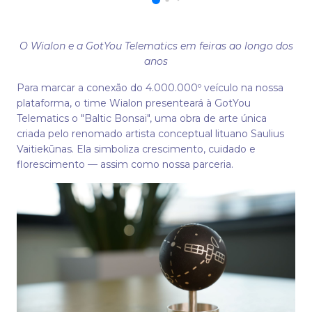
O Wialon e a GotYou Telematics em feiras ao longo dos
anos
Para marcar a conexão do 4.000.000º veículo na nossa
plataforma, o time Wialon presenteará à GotYou
Telematics o "Baltic Bonsai", uma obra de arte única
criada pelo renomado artista conceptual lituano Saulius
Vaitiekūnas. Ela simboliza crescimento, cuidado e
florescimento — assim como nossa parceria.