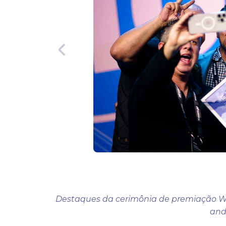
Destaques da cerimônia de premiação Wia
and