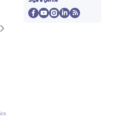
Siga a gente
ics