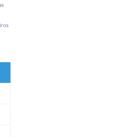
as
iros