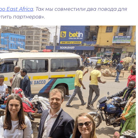
o East Africa
. Так мы совместили два повода для
етить партнеров».