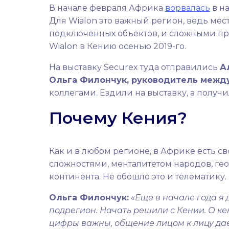
В начале февраля Африка
ворвалась
в на
Для Wialon это важный регион, ведь мес
подключенных объектов, и сложными пр
Wialon в Кению осенью 2019-го.
На выставку Securex туда отправились
А
Ольга Филончук, руководитель между
коллегами. Ездили на выставку, а получил
Почему Кения?
Как и в любом регионе, в Африке есть 
сложностями, менталитетом народов, г
континента. Не обошло это и телематику.
Ольга Филончук:
«Еще в начале года я
подрегион. Начать решили с Кении. О ке
цифры важны, общение лицом к лицу дае