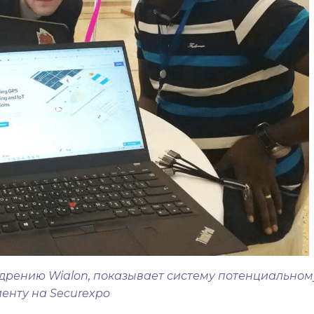
едрению Wialon, показывает систему потенциальном
иенту на Securexpo