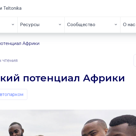
и Teltonika
Ресурсы
Сообщество
О нас
потенциал Африки
н чтения
ский потенциал Африки
автопарком