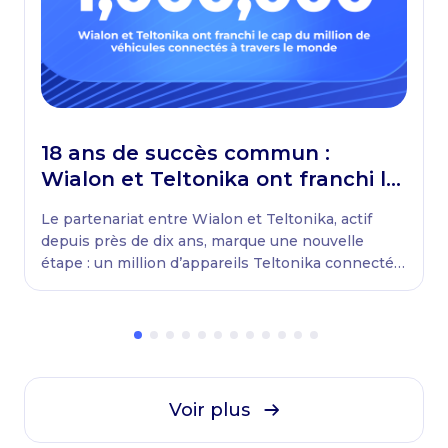
18 ans de succès commun :
Wialon et Teltonika ont franchi le
cap du million de véhicules
Le partenariat entre Wialon et Teltonika, actif
connectés à travers le monde
depuis près de dix ans, marque une nouvelle
étape : un million d’appareils Teltonika connectés
à Wialon par des entreprises du monde entier.
Voir plus