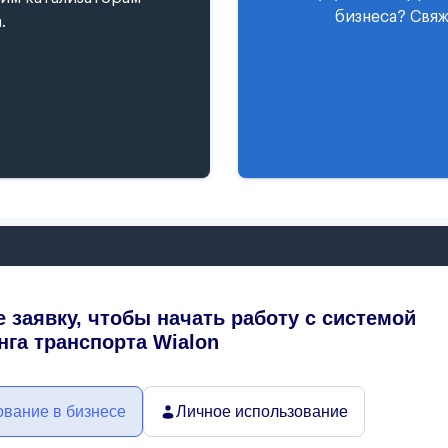
бизнеса? Свяж
.