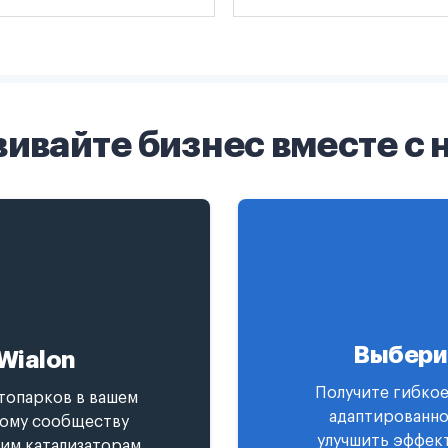
вивайте бизнес вместе с 
Выбери
Wialon
Получите гибкое
топарков в вашем
адаптированно
ному сообществу
улучшить эффект
гим катализаторам