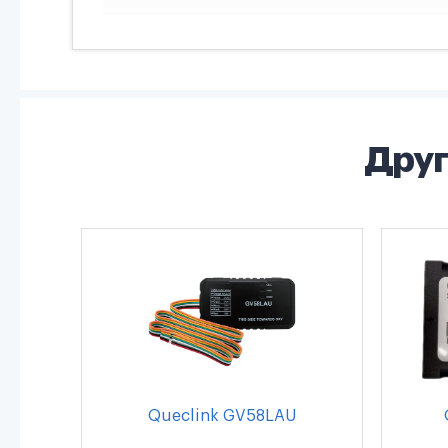
Друг
Queclink GV58LAU