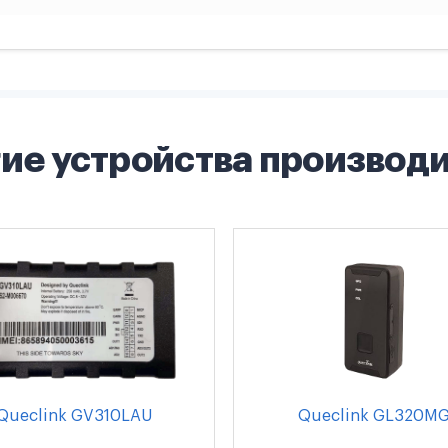
ие устройства производ
Queclink GV310LAU
Queclink GL320M