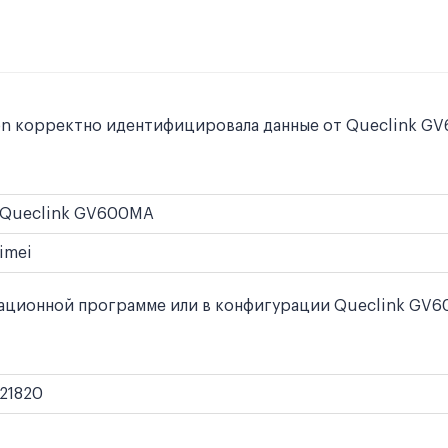
on корректно идентифицировала данные от Queclink GV
Queclink GV600MA
imei
ционной программе или в конфигурации Queclink GV60
21820