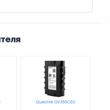
ителя
G
Queclink GV355CEU