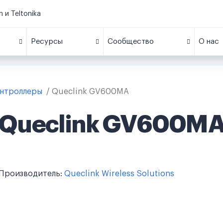
 и Teltonika
Ресурсы
Сообщество
О нас
онтроллеры
Queclink GV600MA
Queclink GV600M
Производитель:
Queclink Wireless Solutions