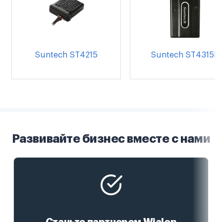
Suntech ST4215
Suntech ST4315B
Развивайте бизнес вместе с нами