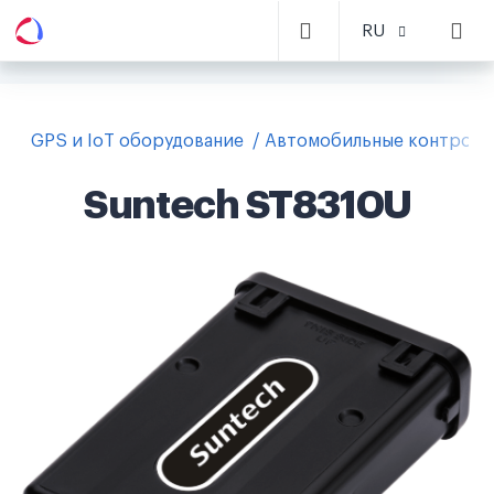
RU
GPS и IoT оборудование
Автомобильные контролл
Suntech ST8310U