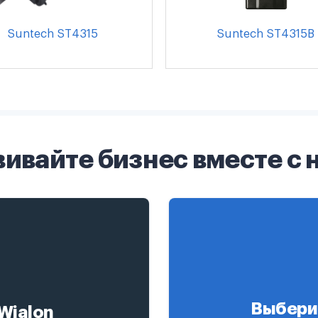
Suntech ST4315
Suntech ST4315B
вивайте бизнес вместе с 
Выбери
Wialon