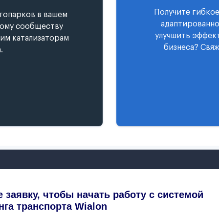
Получите гибкое
топарков в вашем
адаптированно
ному сообществу
улучшить эффект
гим катализаторам
бизнеса? Свяж
.