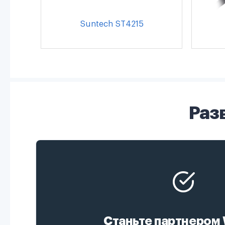
Suntech ST4215
Раз
Станьте партнером 