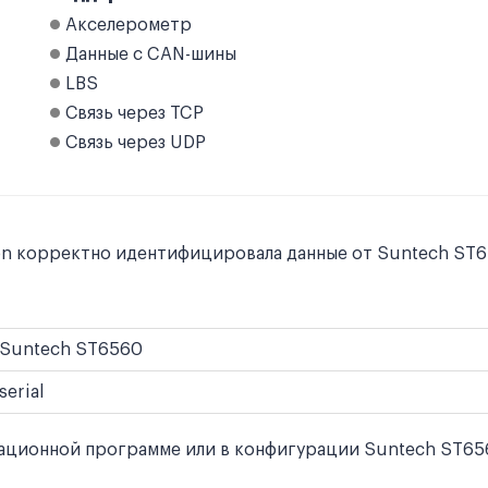
Акселерометр
Данные с CAN-шины
LBS
Связь через TCP
Связь через UDP
on корректно идентифицировала данные от Suntech ST65
Suntech ST6560
serial
ционной программе или в конфигурации Suntech ST6560 