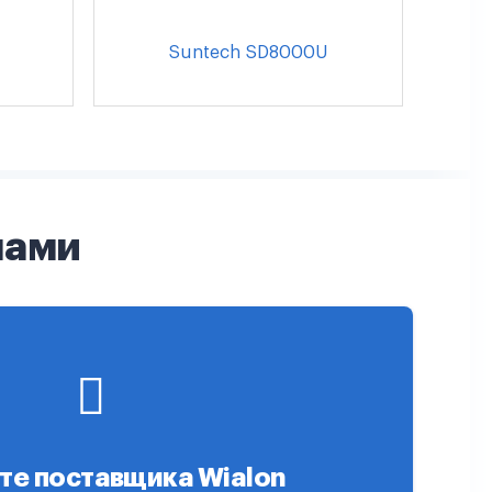
Suntech SD8000U
нами
те поставщика Wialon