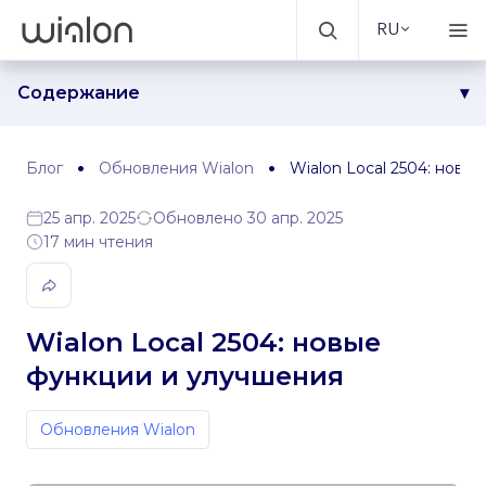
RU
Содержание
Задачи
Диагностика телематического оборудования
Блог
Обновления Wialon
Wialon Local 2504: новы
Контроль заряда батареи электромобиля
25 апр. 2025
Обновлено 30 апр. 2025
Автоматическое создание популярных датчиков
17 мин чтения
Отчеты
Фильтр для исключения выбросов координат из расчета
пробега
Wialon Local 2504: новые
Улучшения настроек топлива
функции и улучшения
Улучшения карт
Улучшения работы с данными в реальном времени
Обновления Wialon
Улучшения интерфейса: обновленная всплывающая
подсказка объекта и более удобная вкладка «Геозоны»