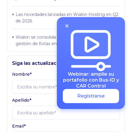
Las novedades lanzadas en Wialon Hosting en Q2
de 2026
Wialon se consolida como la solución líder en
gestión de flotas en América Latina
Siga las actualizaciones
Webinar: amplíe su
Nombre*
portafolio con Bus-ID y
CAR Control
Registrarse
Apellido*
Email*