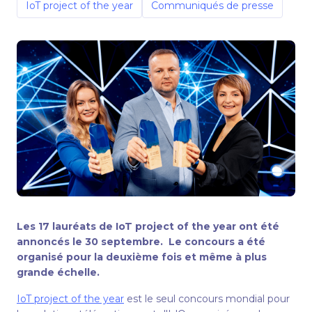
IoT project of the year
Communiqués de presse
Les 17 lauréats de IoT project of the year ont été
annoncés le 30 septembre. Le concours a été
organisé pour la deuxième fois et même à plus
grande échelle.
IoT project of the year
est le seul concours mondial pour