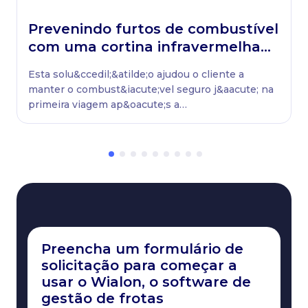
Prevenindo furtos de combustível
com uma cortina infravermelha
na Europa
Esta solu&ccedil;&atilde;o ajudou o cliente a
manter o combust&iacute;vel seguro j&aacute; na
primeira viagem ap&oacute;s a
instala&ccedil;&atilde;o do sistema de
preven&ccedil;&atilde;o contra furto de
combust&iacute;vel. O cliente considerou esse um
excelente investimento, pois o retorno foi
imediato.Com o aumento dos pre&ccedil;os dos
combust&iacute;veis, o parceiro planeja melhorar
a solu&ccedil;&atilde;o com uma c&acirc;mera de
seguran&ccedil;a ou uma c&acirc;mera
fotogr&aacute;fica que capture o rosto dos
Preencha um formulário de
ladr&otilde;es.
solicitação para começar a
usar o Wialon, o software de
gestão de frotas