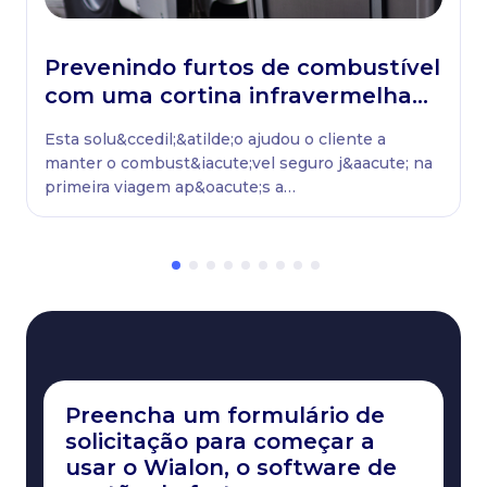
Prevenindo furtos de combustível
com uma cortina infravermelha
na Europa
Esta solu&ccedil;&atilde;o ajudou o cliente a
manter o combust&iacute;vel seguro j&aacute; na
primeira viagem ap&oacute;s a
instala&ccedil;&atilde;o do sistema de
preven&ccedil;&atilde;o contra furto de
combust&iacute;vel. O cliente considerou esse um
excelente investimento, pois o retorno foi
imediato.Com o aumento dos pre&ccedil;os dos
combust&iacute;veis, o parceiro planeja melhorar
a solu&ccedil;&atilde;o com uma c&acirc;mera de
seguran&ccedil;a ou uma c&acirc;mera
fotogr&aacute;fica que capture o rosto dos
Preencha um formulário de
ladr&otilde;es.
solicitação para começar a
usar o Wialon, o software de