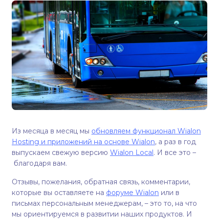
Из месяца в месяц мы
обновляем функционал Wialon
Hosting и приложений на основе Wialon
, а раз в год
выпускаем свежую версию
Wialon Local
. И все это –
благодаря вам.
Отзывы, пожелания, обратная связь, комментарии,
которые вы оставляете на
форуме Wialon
или в
письмах персональным менеджерам, – это то, на что
мы ориентируемся в развитии наших продуктов. И