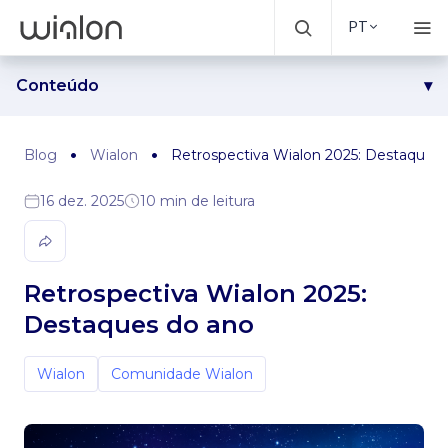
PT
Conteúdo
O que construímos esse ano: atualizações de produtos
Em movimento pelo mundo: feiras, conferências e
Blog
Wialon
Retrospectiva Wialon 2025: Destaques
webinars
Conquistas e reconhecimento
16 dez. 2025
10 min de leitura
Liderando junto com a nossa comunidade
Nossas ferramentas para o seu crescimento
Os próximos passos, juntos.
Retrospectiva Wialon 2025:
Destaques do ano
Wialon
Comunidade Wialon