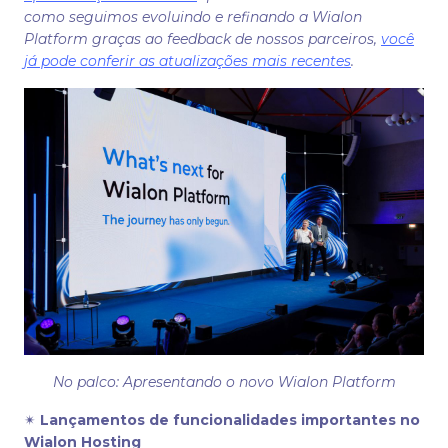
como seguimos evoluindo e refinando a Wialon
Platform graças ao feedback de nossos parceiros,
você
já pode conferir as atualizações mais recentes
.
No palco: Apresentando o novo Wialon Platform
✴
Lançamentos de funcionalidades importantes no
Wialon Hosting