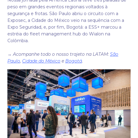
peso em grandes eventos regionais voltados à
segurança e frotas. São Paulo abriu o circuito com a
Exposec, a Cidade do México veio na sequência com a
Expo Seguridad, e, por fim, Bogotá: a ESS+ marcou a
estréia do fleet management hub do Wialon na
Colômbia.
→
Acompanhe todo o nosso trajeto na LATAM:
São
Paulo
,
Cidade do México
e
Bogotá
.