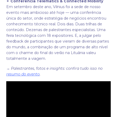
✴
Conferência Telematics & Connected Mobility
Em setembro deste ano, Vilnius foi a sede de nosso
evento mais ambicioso até hoje — uma conferência
única do setor, onde estratégia de negócios encontrou
conhecimento técnico real. Dois dias. Duas trilhas de
conteúdo. Dezenas de palestrantes especialistas. Uma
feira tecnológica com 18 expositores. E, a julgar pelo
feedback de participantes que vieram de diversas partes
do mundo, a combinação de um programa de alto nível
com o charme do final do verão na Lituânia valeu
totalmente a viagem.
→
Palestrantes, fotos e insights: confira tudo isso no
resumo do evento
.