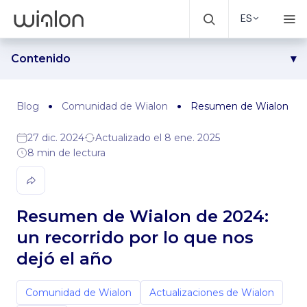
ES
Contenido
Empaquetando todo lo mejor: novedades de Wialon
Compañeros de viaje: fortaleciendo la comunidad de
Blog
Comunidad de Wialon
Resumen de Wialon de 20
Wialon
Paradas en boxes y equipos técnicos: colaboración con
27 dic. 2024
Actualizado el 8 ene. 2025
fabricantes de dispositivos
8 min de lectura
Lugares emblemáticos en el mapa: participación en
exposiciones
Marcando el rumbo: concurso IoT project of the year
Resumen de Wialon de 2024:
Joyas ocultas: otros eventos destacados
un recorrido por lo que nos
dejó el año
Comunidad de Wialon
Actualizaciones de Wialon