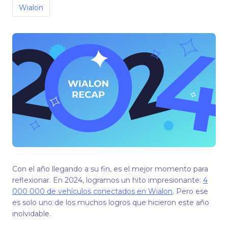
Wialon
Con el año llegando a su fin, es el mejor momento para
reflexionar. En 2024, logramos un hito impresionante:
4
000 000 de vehículos conectados en Wialon
. Pero ese
es solo uno de los muchos logros que hicieron este año
inolvidable.