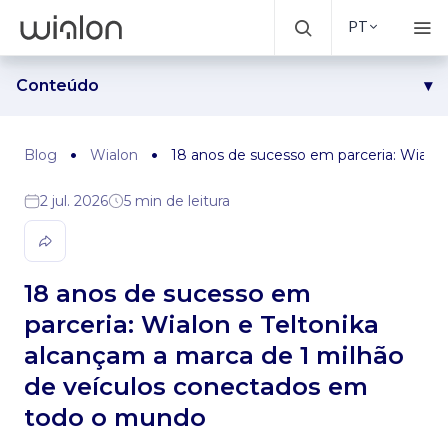
PT
Conteúdo
Uma longa jornada de evolução conjunta
Celebrando 1 milhão — e olhando para o futuro
Blog
Wialon
18 anos de sucesso em parceria: Wialo
2 jul. 2026
5 min de leitura
18 anos de sucesso em
parceria: Wialon e Teltonika
alcançam a marca de 1 milhão
de veículos conectados em
todo o mundo