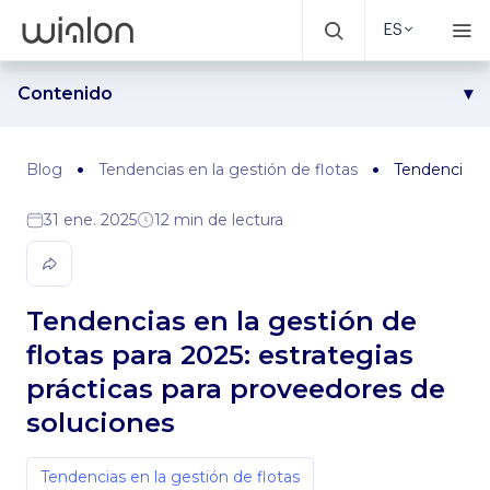
ES
Contenido
1. Ampliación de la cartera con servicios y soluciones
avanzados
Blog
Tendencias en la gestión de flotas
Tendencias e
2. Excelencia en el servicio al cliente como diferenciador de
mercado
31 ene. 2025
12 min de lectura
3. Reconsiderar el enfoque de la gestión de conductores:
del control a la capacitación
4. Adoptar una visión integral de las operaciones de flota
Tendencias en la gestión de
5. Integración de IA
flotas para 2025: estrategias
6. Transformar la mentalidad empresarial
prácticas para proveedores de
Acompañándole en el camino
soluciones
Tendencias en la gestión de flotas